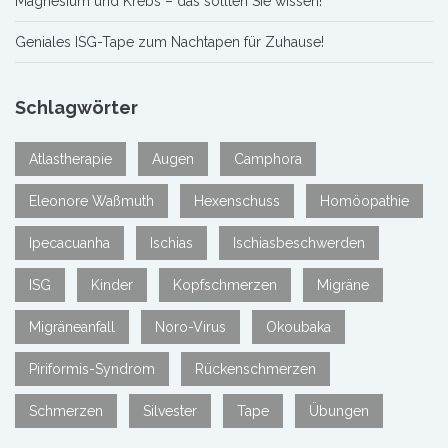
Magnesium und Krebs – das sollten Sie wissen!
Geniales ISG-Tape zum Nachtapen für Zuhause!
Schlagwörter
Atlastherapie
Augen
Camphora
Eleonore Waßmuth
Hexenschuss
Homöopathie
Ipecacuanha
Ischias
Ischiasbeschwerden
ISG
Kinder
Kopfschmerzen
Migräne
Migräneanfall
Noro-Virus
Okoubaka
Piriformis-Syndrom
Rückenschmerzen
Schmerzen
Silvester
Tape
Übungen