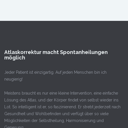
Atlaskorrektur macht Spontanheilungen
möglich
Jeder Patient ist einzigartig. Auf jeden Menschen bin ich
neugierig!
Meistens braucht es nur eine kleine Intervention, eine einfache
Lösung des Atlas, und der Körper findet von selbst wieder ins
Lot. So intelligent ist er, so faszinierend. Er strebt jederzeit nach
Gesundheit und Wohlbefinden und verfügt über so viele
Möglichkeiten der Selbstheilung, Harmonisierung und
Genesung.