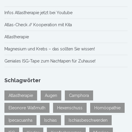
Infos Atlastherapie jetzt bei Youtube
Atlas-Check // Kooperation mit Kita
Atlastherapie
Magnesium und Krebs – das sollten Sie wissen!
Geniales ISG-Tape zum Nachtapen für Zuhause!
Schlagwörter
Atlastherapie
Augen
Camphora
Eleonore Waßmuth
Hexenschuss
Homöopathie
Ipecacuanha
Ischias
Ischiasbeschwerden