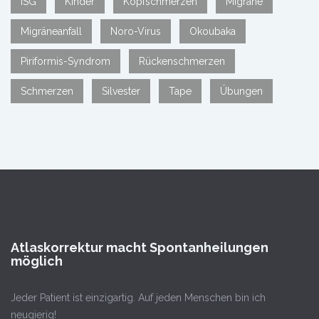
ISG
Kinder
Kopfschmerzen
Migräne
Migräneanfall
Noro-Virus
Okoubaka
Piriformis-Syndrom
Rückenschmerzen
Schmerzen
Silvester
Tape
Übungen
Atlaskorrektur macht Spontanheilungen
möglich
Jeder Patient ist einzigartig. Auf jeden Menschen bin ich
neugierig!