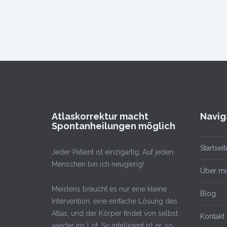
Atlaskorrektur macht
Navig
Spontanheilungen möglich
Startseit
Jeder Patient ist einzigartig. Auf jeden
Menschen bin ich neugierig!
Über mi
Meistens braucht es nur eine kleine
Blog
Intervention, eine einfache Lösung des
Atlas, und der Körper findet von selbst
Kontakt
wieder ins Lot. So intelligent ist er, so