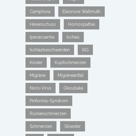
Camphora
Eleonore Waßmuth
Hexenschuss
Homöopathie
Ipecacuanha
Ischias
Ischiasbeschwerden
ISG
Kinder
Kopfschmerzen
Migräne
Migräneanfall
Noro-Virus
Okoubaka
Piriformis-Syndrom
Rückenschmerzen
Schmerzen
Silvester