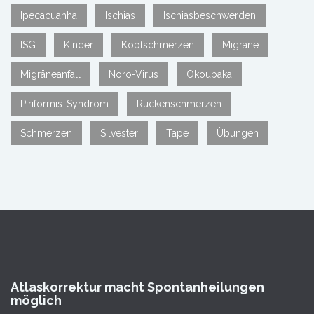
Ipecacuanha
Ischias
Ischiasbeschwerden
ISG
Kinder
Kopfschmerzen
Migräne
Migräneanfall
Noro-Virus
Okoubaka
Piriformis-Syndrom
Rückenschmerzen
Schmerzen
Silvester
Tape
Übungen
Atlaskorrektur macht Spontanheilungen
möglich